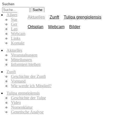
Suchen
Allgemeines
Aktuelles
Zunft
Tulipa grengiolensis
Startseite
Gemeinde Grengiols
Ortsplan
Webcam
Bilder
Landschaftspark Binntal
Webcam
Links
Kontakt
Aktuelles
Veranstaltungen
Mitteilungen
Informiert bleiben
Zunft
Geschichte der Zunft
Vorstand
Wie werde ich Mitglied?
Tulipa grengiolensis
Geschichte der Tulpe
Video
Nomenklatur
Genetische Analyse