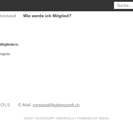
Vorstand
Wie werde ich Mitglied?
Mitgliedern.
engiols
IOLS
E-Mail:
vorstand@tulpenzunft.ch
©2014 TULPENZUNFT GRENGIOLS •
POWERED BY INDUAL