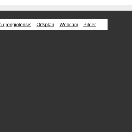
a grengiolensis
Ortsplan
Webcam
Bilder
Startseite
Gemeinde Grengiols
Landschafts